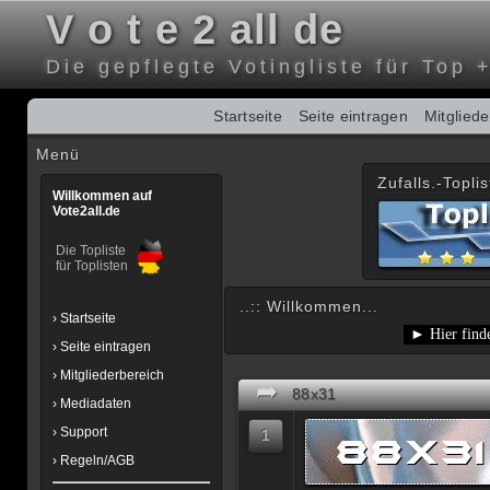
V o t e 2 all de
Die gepflegte Votingliste für Top 
Startseite
Seite eintragen
Mitglied
Menü
Zufalls.-Toplis
Willkommen auf
Vote2all.de
Die Topliste
für Toplisten
..:: Willkommen...
› Startseite
› Seite eintragen
› Mitgliederbereich
➦
88x31
› Mediadaten
› Support
1
› Regeln/AGB