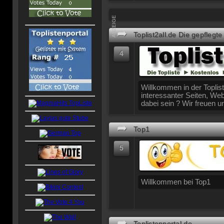
ANZEIGE
➦
Toplist2all.de Die gepflegte 
4
Willkommen in der Toplist
interessanter Seiten, We
dabei sein ? Wir freuen u
➦
Top1
5
Willkommen bei Top1
➦
Toplistenportal.de