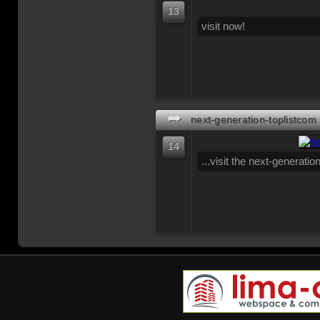
13
visit now!
➦
next-generation-toplistcom
14
...visit the next-generation-