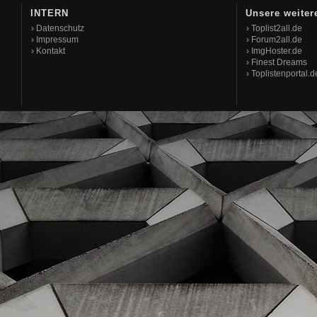
INTERN
Unsere weiter
›
Datenschutz
›
Toplist2all.de
›
Impressum
›
Forum2all.de
›
Kontakt
›
ImgHoster.de
›
Finest Dreams
›
Toplistenportal.d