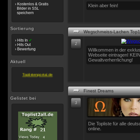
› Kostenlos & Gratis
Klein aber fein!
Bilder in SSL
speichern
Sortierung
➦
Wegschmeiss-Lachen Top10
Wir empfehlen
› Hits In
✔
2
Unsere Allgemeine
› Hits Out
Topliste...
› Bewertung
Willkommen in der exklusi
Webseite eintragen! KEI
Toplistenportal.de
Gewaltverherrlichung!
Gelistet mit System
Aktuell
Toplistenportal.de
➦
Finest Dreams
Gelistet bei
3
Die Topliste für alle deu
online.