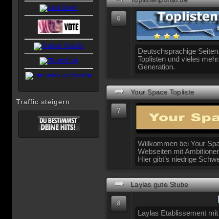
6
Deutschsprachige Seiten.
Toplisten und vieles mehr
Generation.
➦
Your Space Topliste
Traffic steigern
7
Willkommen bei Your Spac
Webseiten mit Ambitione
Hier gibt’s niedrige Schwe
➦
Laylas gute Stube
8
Laylas Etablissement mi