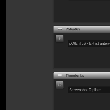
➦
Potentus
9
pOtEnTuS - ER ist unter
➦
Thumbs Up
10
Screenshot Topliste