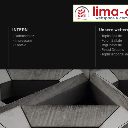
INTERN
Unsere weiter
›
Datenschutz
›
Toplist2all.de
›
Impressum
›
Forum2all.de
›
Kontakt
›
ImgHoster.de
›
Finest Dreams
›
Toplistenportal.d