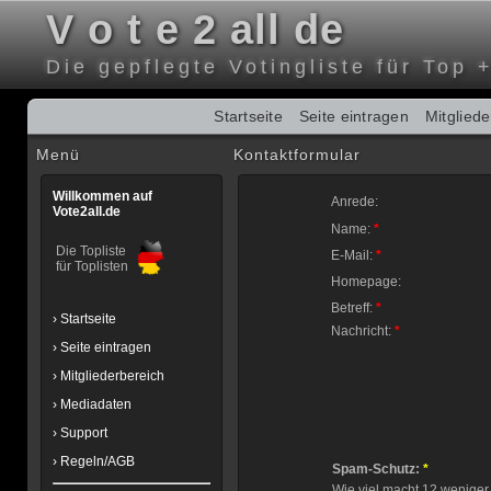
V o t e 2 all de
Die gepflegte Votingliste für Top 
Startseite
Seite eintragen
Mitglied
Menü
Kontaktformular
Willkommen auf
Anrede:
Vote2all.de
Name:
*
Die Topliste
E-Mail:
*
für Toplisten
Homepage:
Betreff:
*
› Startseite
Nachricht:
*
› Seite eintragen
› Mitgliederbereich
› Mediadaten
› Support
› Regeln/AGB
Spam-Schutz:
*
Wie viel macht 12 weniger