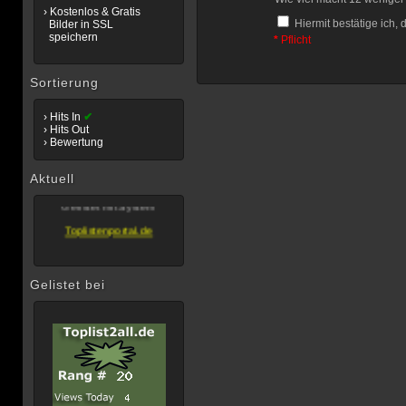
› Kostenlos & Gratis
Hiermit bestätige ich, 
Bilder in SSL
speichern
*
Pflicht
Sortierung
› Hits In
✔
Wir empfehlen
› Hits Out
› Bewertung
Unsere Allgemeine
Topliste...
Aktuell
Toplistenportal.de
Gelistet mit System
Toplistenportal.de
Gelistet bei