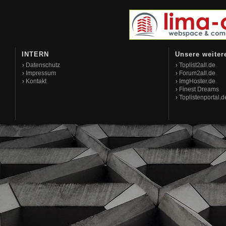
INTERN
Unsere weiter
›
Datenschutz
›
Toplist2all.de
›
Impressum
›
Forum2all.de
›
Kontakt
›
ImgHoster.de
›
Finest Dreams
›
Toplistenportal.d