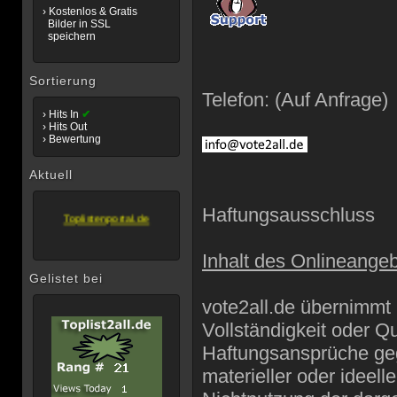
› Kostenlos & Gratis
Bilder in SSL
speichern
Sortierung
Telefon: (Auf Anfrage)
Wir empfehlen
› Hits In
✔
› Hits Out
Unsere Allgemeine
› Bewertung
Topliste...
Toplistenportal.de
Aktuell
Gelistet mit System
Toplistenportal.de
Haftungsausschluss
Inhalt des Onlineange
Gelistet bei
vote2all.de übernimmt k
Vollständigkeit oder Qu
Haftungsansprüche geg
materieller oder ideell