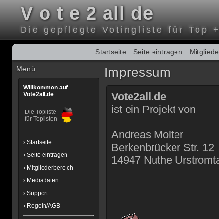
V o t e 2 all de
Die gepflegte Votingliste für Top 
Startseite
Seite eintragen
Mitglied
Menü
Impressum
Willkommen auf
Vote2all.de
Vote2all.de
ist ein Projekt von
Die Topliste
für Toplisten
Andreas Molter
› Startseite
Berkenbrücker Str. 12
› Seite eintragen
14947 Nuthe Urstromta
› Mitgliederbereich
› Mediadaten
› Support
› Regeln/AGB