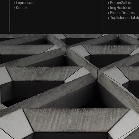
›
Impressum
›
Forum2all.de
›
Kontakt
›
ImgHoster.de
›
Finest Dreams
›
Toplistenportal.d