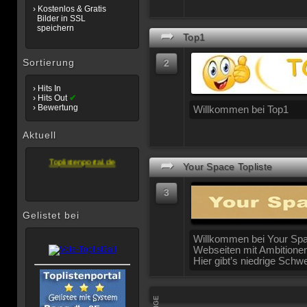
› Kostenlos & Gratis
Bilder in SSL
speichern
➦
Top1
Sortierung
2
Wir empfehlen
› Hits In
Unsere Allgemeine
› Hits Out
✔
Topliste...
› Bewertung
Willkommen bei Top1
Toplistenportal.de
Gelistet mit System
Aktuell
Toplistenportal.de
➦
Your Space Topliste
3
Gelistet bei
Willkommen bei Your Spac
Webseiten mit Ambitione
Hier gibt’s niedrige Schwe