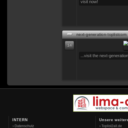
visit now!
➦
next-generation-toplistcom
14
...visit the next-generation-
INTERN
Unsere weiter
›
Datenschutz
›
Toplist2all.de