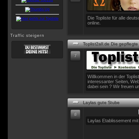
Die Topliste für alle deu
online.
Traffic steigern
➦
Toplist2all.de Die gepflegte 
7
Willkommen in der Toplist
interessanter Seiten, We
dabei sein ? Wir freuen u
➦
Laylas gute Stube
8
Laylas Etablissement mi