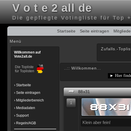
V o t e 2 all de
Die gepflegte Votingliste für Top 
Startseite
Seite eintragen
Mitglied
Menü
Zufalls.-Toplis
Willkommen auf
Vote2all.de
Die Topliste
..:: Willkommen...
für Toplisten
› Startseite
➦
88x31
› Seite eintragen
› Mitgliederbereich
1
› Mediadaten
› Support
Klein aber fein!
› Regeln/AGB