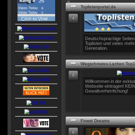
ANZEIGE
➦
Toplistenportal.de
4
Deutschsprachige Seiten.
Toplisten und vieles mehr
Generation.
➦
Wegschmeiss-Lachen Top10
5
Willkommen in der exklusi
Webseite eintragen! KEI
Gewaltverherrlichung!
➦
Finest Dreams
6