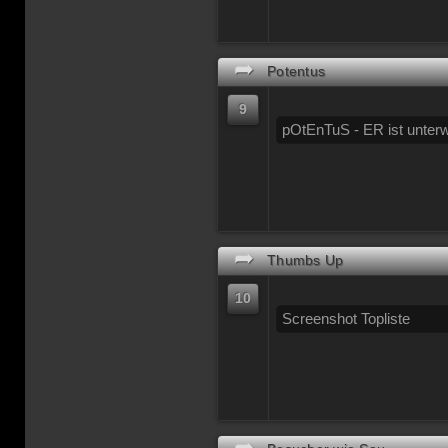
➦
Potentus
9
pOtEnTuS - ER ist unter
➦
Thumbs Up
10
Screenshot Topliste
➦